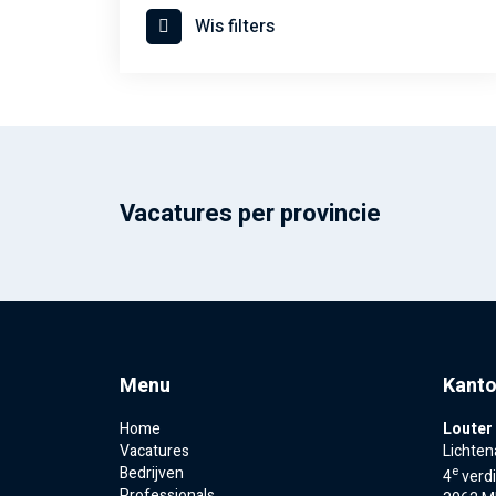
Wis filters
Vacatures per provincie
Menu
Kanto
Home
Louter
Vacatures
Lichten
Bedrijven
e
4
verd
Professionals