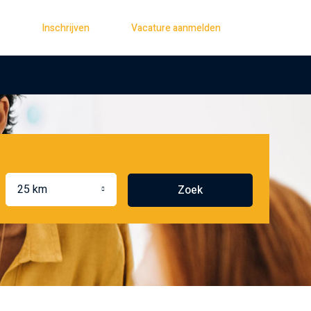
Inschrijven
Vacature aanmelden
atie
25 km
Zoek
alen