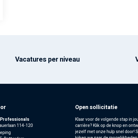
Vacatures per niveau
or
Open sollicitatie
 Professionals
Klaar voor de volgende stap in j
auerlaan 114-120
carrière? Klik op de knop en ontw
jezelf met onze hulp snel door!
ieping
kijken we naar de mogelijkheden