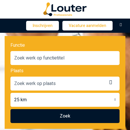
M
Inschrijven
Vacature aanmelden
Functie
Plaats
Locatie
ophale
25 km
Zoek