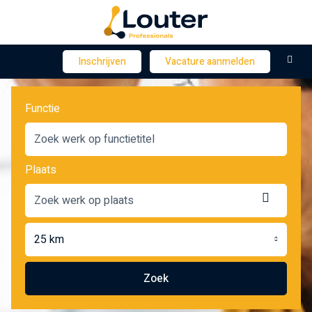
M
Inschrijven
Vacature aanmelden
Functie
Plaats
Locatie
ophale
25 km
Zoek